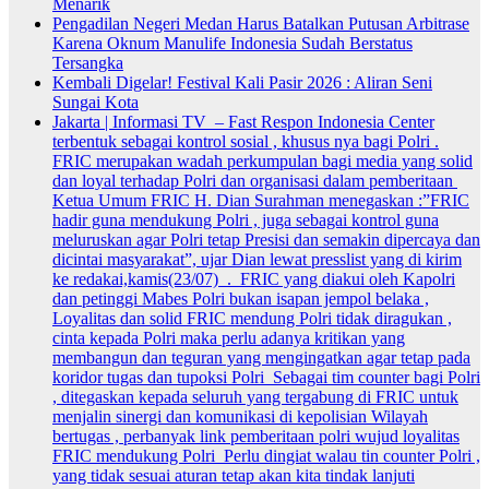
Menarik
Pengadilan Negeri Medan Harus Batalkan Putusan Arbitrase
Karena Oknum Manulife Indonesia Sudah Berstatus
Tersangka
Kembali Digelar! Festival Kali Pasir 2026 : Aliran Seni
Sungai Kota
Jakarta | Informasi TV – Fast Respon Indonesia Center
terbentuk sebagai kontrol sosial , khusus nya bagi Polri .
FRIC merupakan wadah perkumpulan bagi media yang solid
dan loyal terhadap Polri dan organisasi dalam pemberitaan
Ketua Umum FRIC H. Dian Surahman menegaskan :”FRIC
hadir guna mendukung Polri , juga sebagai kontrol guna
meluruskan agar Polri tetap Presisi dan semakin dipercaya dan
dicintai masyarakat”, ujar Dian lewat presslist yang di kirim
ke redakai,kamis(23/07) . FRIC yang diakui oleh Kapolri
dan petinggi Mabes Polri bukan isapan jempol belaka ,
Loyalitas dan solid FRIC mendung Polri tidak diragukan ,
cinta kepada Polri maka perlu adanya kritikan yang
membangun dan teguran yang mengingatkan agar tetap pada
koridor tugas dan tupoksi Polri Sebagai tim counter bagi Polri
, ditegaskan kepada seluruh yang tergabung di FRIC untuk
menjalin sinergi dan komunikasi di kepolisian Wilayah
bertugas , perbanyak link pemberitaan polri wujud loyalitas
FRIC mendukung Polri Perlu dingiat walau tin counter Polri ,
yang tidak sesuai aturan tetap akan kita tindak lanjuti