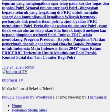
teguran yang mengingatkan agar tetap pada koridor tugas dan
tupoksi Polri Sebagai tim counter bagi Polri , ditegaskan
kepada seluruh yang tergabung di FRIC untuk menjalin
sinergi dan komunikasi di kepolisian Wilayah bertugas ,
perbanyak link pemberitaan polri wujud loyalitas FRIC
mendukung Polri Perlu dingiat walau tin counter Polri , yang
tidak sesuai aturan tetap akan kita tindak lanjuti melaporkan
kepada pimpinan tertinggi Polri Intinya FRIC selalu
mendukung Program Presiden , Kapolri , Panglima TNI dan
pemerintah daerah agar tercapai cita-cita Bapak Prabowo
untuk Indonesia Maju Indonesia Emas 2045″ tegas Ketum
FRICFRIC Terbentuk Untuk Mendukung Polri Presisi,
Kontrol Sosial dan Tim Counter Bagi Polri
July 24, 2026
admin
Informasi TV
Media Informasi Sekelas Televisi
Proudly powered by WordPress
|
Theme: Newsup by
Themeansar
.
Home
Pedoman Media Siber