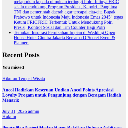
melaporkan kepada pimpinan tertinggi Polri Intinya FRIC
selalu mendukung Program Presiden , Kapolri , Panglima
TNI dan pemerintah daerah agar tercapai cita-cita Bapak
Prabowo untuk Indonesia Maju Indonesia Emas 2045″ tegas
Ketum FRICFRIC Terbentuk Untuk Mendukung Polri
Presisi, Kontrol Sosial dan Tim Counter Bagi Polri
Temukan Inspirasi Pernikahan Impian di Wedding Open
House Hotel Ciputra Jakarta Bersama D’Secret Event &
Planner
Recent Posts
You missed
Hiburan
Tempat Wisata
Ancol Hadirkan Keseruan Undian Ancol Points Apresiasi
Loyalty Progam untuk Pengunjung dengan Beragam Hadiah
Menarik
July 31, 2026
admin
Hukum
Pengadilan Negeri Medan Harus Batalkan Putusan Arbitrase