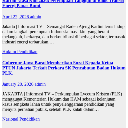
Kartini Masa Kini 2026: Perempuan Tangguh di Balik Transisi
Energi Panas Bumi
April 22, 2026
admin
Jakarta | Informasi TV – Semangat Raden Ajeng Kartini terus hidup
dalam langkah perempuan Indonesia masa kini yang berani
melangkah, berkarya, dan berkontribusi di berbagai sektor, termasuk
industri energi terbarukan.…
Hukum
Pendidikan
Gubernur Jawa Barat Memberikan Surat Kepada Ketua
PTUN Jakarta Terkait Perkara SK Pencabutan Badan Hukum
PLK.
January 20, 2026
admin
JAKARTA | Informasi TV – Perkumpulan Lyceum Kristen (PLK)
menggugat Kementerian Hukum dan HAM sebagai kelanjutan
kasus sengketa lahan untuk penyelenggaraan pendidikan yang
menyita perhatian publik, setelah PLK kalah dalam…
Nasional
Pendidikan