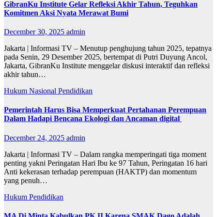
GibranKu Institute Gelar Refleksi Akhir Tahun, Teguhkan
Komitmen Aksi Nyata Merawat Bumi
December 30, 2025
admin
Jakarta | Informasi TV – Menutup penghujung tahun 2025, tepatnya
pada Senin, 29 Desember 2025, bertempat di Putri Duyung Ancol,
Jakarta, GibranKu Institute menggelar diskusi interaktif dan refleksi
akhir tahun…
Hukum
Nasional
Pendidikan
Pemerintah Harus Bisa Memperkuat Pertahanan Perempuan
Dalam Hadapi Bencana Ekologi dan Ancaman digital
December 24, 2025
admin
Jakarta | Informasi TV – Dalam rangka memperingati tiga moment
penting yakni Peringatan Hari Ibu ke 97 Tahun, Peringatan 16 hari
Anti kekerasan terhadap perempuan (HAKTP) dan momentum
yang penuh…
Hukum
Pendidikan
MA Di Minta Kabulkan PK II Karena SMAK Dago Adalah