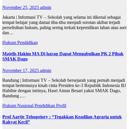
November 25, 2025
admin
Jakarta | Informasi TV – Sekolah yang selama ini dikenal sebagai
tempat belajar yang damai tiba-tiba menjadi sorotan akibat terjadi
perselisihan hukum, paling sering terkait kepemilikan lahan atau aset
dan…
Hukum
Pendidikan
Majelis Hakim MA Di harap Dapat Mengabulkan PK 2 Pihak
SMAK Dago
November 17, 2025
admin
Bandung | Informasi TV – Sekolah bersejarah yang pernah menjadi
tempat bertemunya kisah cinta Presiden ke-3 Republik Indonesia BJ
Habibie dengan istrinya, Hasri Ainun Besari yakni SMAK Dago,
Bandung ,…
Hukum
Nasional
Pendidikan
Profil
Prof Aartje Tehupeiory : “Tegakkan Keadilan Agraria untuk
Rakyat Kecil”