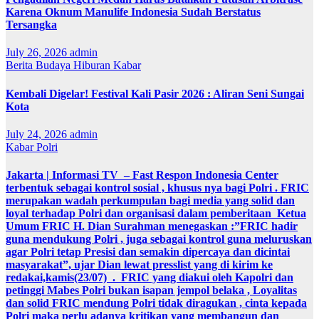
Karena Oknum Manulife Indonesia Sudah Berstatus
Tersangka
July 26, 2026
admin
Berita
Budaya
Hiburan
Kabar
Kembali Digelar! Festival Kali Pasir 2026 : Aliran Seni Sungai
Kota
July 24, 2026
admin
Kabar
Polri
Jakarta | Informasi TV – Fast Respon Indonesia Center
terbentuk sebagai kontrol sosial , khusus nya bagi Polri . FRIC
merupakan wadah perkumpulan bagi media yang solid dan
loyal terhadap Polri dan organisasi dalam pemberitaan Ketua
Umum FRIC H. Dian Surahman menegaskan :”FRIC hadir
guna mendukung Polri , juga sebagai kontrol guna meluruskan
agar Polri tetap Presisi dan semakin dipercaya dan dicintai
masyarakat”, ujar Dian lewat presslist yang di kirim ke
redakai,kamis(23/07) . FRIC yang diakui oleh Kapolri dan
petinggi Mabes Polri bukan isapan jempol belaka , Loyalitas
dan solid FRIC mendung Polri tidak diragukan , cinta kepada
Polri maka perlu adanya kritikan yang membangun dan